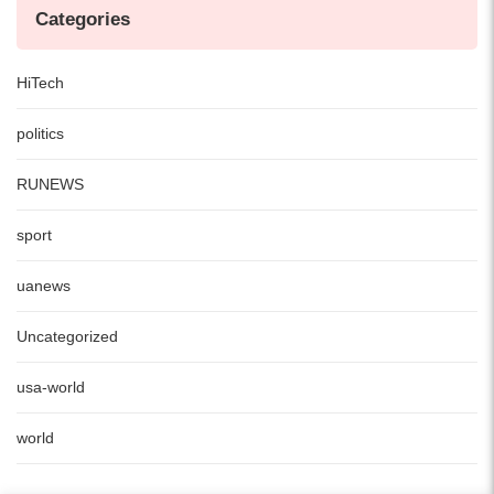
Categories
HiTech
politics
RUNEWS
sport
uanews
Uncategorized
usa-world
world