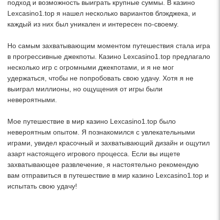
подход и возможность выиграть крупные суммы. В казино
Lexcasino1.top я нашел несколько вариантов блэкджека, и
каждый из них был уникален и интересен по-своему.
Но самым захватывающим моментом путешествия стала игра
в прогрессивные джекпоты. Казино Lexcasino1.top предлагало
несколько игр с огромными джекпотами, и я не мог
удержаться, чтобы не попробовать свою удачу. Хотя я не
выиграл миллионы, но ощущения от игры были
невероятными.
Мое путешествие в мир казино Lexcasino1.top было
невероятным опытом. Я познакомился с увлекательными
играми, увидел красочный и захватывающий дизайн и ощутил
азарт настоящего игрового процесса. Если вы ищете
захватывающее развлечение, я настоятельно рекомендую
вам отправиться в путешествие в мир казино Lexcasino1.top и
испытать свою удачу!