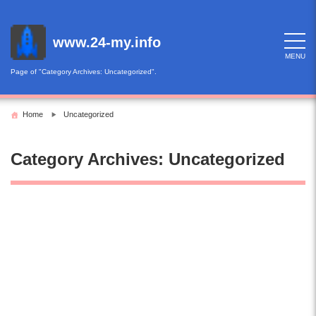
Skip
to
content
www.24-my.info
MENU
Page of "Category Archives: Uncategorized".
Home
Uncategorized
Category Archives: Uncategorized