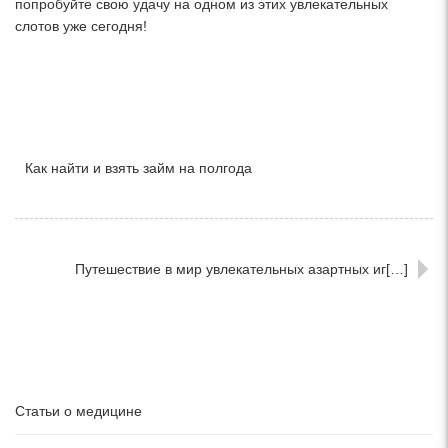
попробуйте свою удачу на одном из этих увлекательных
слотов уже сегодня!
Как найти и взять займ на полгода
Путешествие в мир увлекательных азартных иг[…]
Статьи о медицине