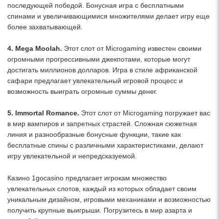
последующей победой. Бонусная игра с бесплатными
спинами и увеличивающимися множителями делает игру еще
более захватывающей.
4. Mega Moolah.
Этот слот от Microgaming известен своими
огромными прогрессивными джекпотами, которые могут
достигать миллионов долларов. Игра в стиле африканской
сафари предлагает увлекательный игровой процесс и
возможность выиграть огромные суммы денег.
5. Immortal Romance.
Этот слот от Microgaming погружает вас
в мир вампиров и запретных страстей. Сложная сюжетная
линия и разнообразные бонусные функции, такие как
бесплатные спины с различными характеристиками, делают
игру увлекательной и непредсказуемой.
Казино 1gocasino предлагает игрокам множество
увлекательных слотов, каждый из которых обладает своим
уникальным дизайном, игровыми механиками и возможностью
получить крупные выигрыши. Погрузитесь в мир азарта и