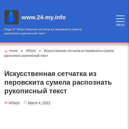
Skip
to
content
www.24-my.info
MENU
Page of "Искусственная сетчатка из перовскита сумела
распознать рукописный текст".
Home
HiTech
Искусственная сетчатка из перовскита сумела
распознать рукописный текст
Искусственная сетчатка из
перовскита сумела распознать
рукописный текст
HiTech
March 4, 2022