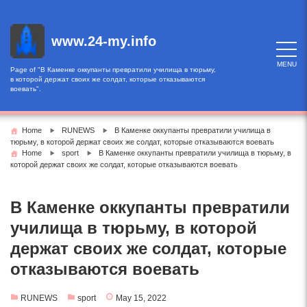
Skip
to
content
www.24-my.info
MENU
Page of "В Каменке оккупанты превратили училища в тюрьму,
в которой держат своих же солдат, которые отказываются
воевать".
Home
RUNEWS
В Каменке оккупанты превратили училища в
тюрьму, в которой держат своих же солдат, которые отказываются воевать
Home
sport
В Каменке оккупанты превратили училища в тюрьму, в
которой держат своих же солдат, которые отказываются воевать
В Каменке оккупанты превратили
училища в тюрьму, в которой
держат своих же солдат, которые
отказываются воевать
RUNEWS
sport
May 15, 2022