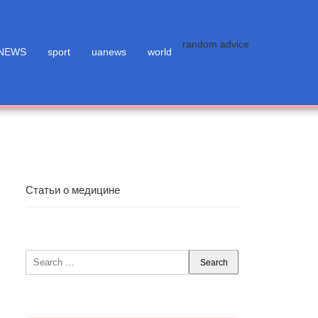
random advice
NEWS
sport
uanews
world
Статьи о медицине
Search
for: