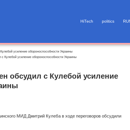
HiTech
politics
RU
 Кулебой усиление обороноспособности Украины
 с Кулебой усиление обороноспособности Украины
н обсудил с Кулебой усиление
раины
аинского МИД Дмитрий Кулеба в ходе переговоров обсудили