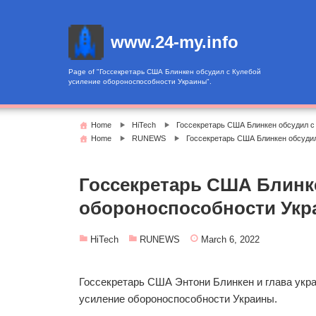
Skip
to
www.24-my.info
content
Page of "Госсекретарь США Блинкен обсудил с Кулебой
усиление обороноспособности Украины".
Home
HiTech
Госсекретарь США Блинкен обсудил с
Home
RUNEWS
Госсекретарь США Блинкен обсудил
Госсекретарь США Блинке
обороноспособности Ук
HiTech
RUNEWS
March 6, 2022
Госсекретарь США Энтони Блинкен и глава укр
усиление обороноспособности Украины.