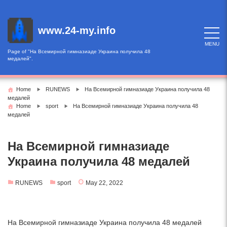
Skip
to
content
www.24-my.info
MENU
Page of "На Всемирной гимназиаде Украина получила 48
медалей".
Home
RUNEWS
На Всемирной гимназиаде Украина получила 48
медалей
Home
sport
На Всемирной гимназиаде Украина получила 48
медалей
На Всемирной гимназиаде
Украина получила 48 медалей
RUNEWS
sport
May 22, 2022
На Всемирной гимназиаде Украина получила 48 медалей