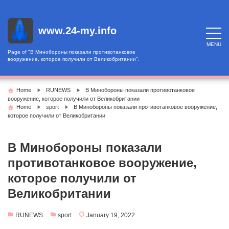
Skip
to
content
www.24-my.info
MENU
Page of "В Минобороны показали противотанковое
вооружение, которое получили от Великобритании".
Home
RUNEWS
В Минобороны показали противотанковое
вооружение, которое получили от Великобритании
Home
sport
В Минобороны показали противотанковое вооружение,
которое получили от Великобритании
В Минобороны показали
противотанковое вооружение,
которое получили от
Великобритании
RUNEWS
sport
January 19, 2022