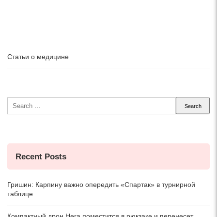
Статьи о медицине
Search
for:
Recent Posts
Гришин: Карпину важно опередить «Спартак» в турнирной
таблице
Компактный дрон Hera поместится в рюкзаке и перенесет