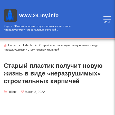
Skip
to
content
www.24-my.info
MENU
Page of "Старый пластик получит новую жизнь в виде
«неразрушимых» строительных кирпичей".
Home
HiTech
Старый пластик получит новую жизнь в виде
«неразрушимых» строительных кирпичей
Старый пластик получит новую
жизнь в виде «неразрушимых»
строительных кирпичей
HiTech
March 8, 2022