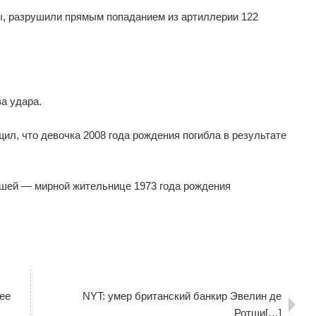
ы, разрушили прямым попаданием из артиллерии 122
а удара.
л, что девочка 2008 года рождения погибла в результате
бшей — мирной жительнице 1973 года рождения
ее
NYT: умер британский банкир Эвелин де
Ротши[…]