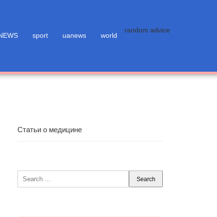
random advice
NEWS
sport
uanews
world
Статьи о медицине
Search
for: