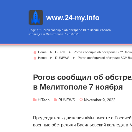
Skip
to
www.24-my.info
content
Page of "Рогов сообщил об обстреле ВСУ Васильевского
колледжа в Мелитополе 7 ноября".
Home
HiTech
Рогов сообщил об обстреле ВСУ Васи
Home
RUNEWS
Рогов сообщил об обстреле ВСУ Ва
Рогов сообщил об обстре
в Мелитополе 7 ноября
HiTech
RUNEWS
November 9, 2022
Председатель движения «Мы вместе с Россией»
военные обстреляли Васильевский колледж в М