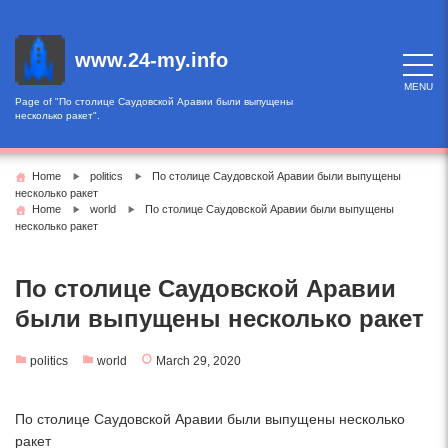
Skip
to
content
www.24-my.info
MENU
Page of "По столице Саудовской Аравии были выпущены
несколько ракет".
Home
politics
По столице Саудовской Аравии были выпущены
несколько ракет
Home
world
По столице Саудовской Аравии были выпущены
несколько ракет
По столице Саудовской Аравии
были выпущены несколько ракет
politics
world
March 29, 2020
По столице Саудовской Аравии были выпущены несколько
ракет