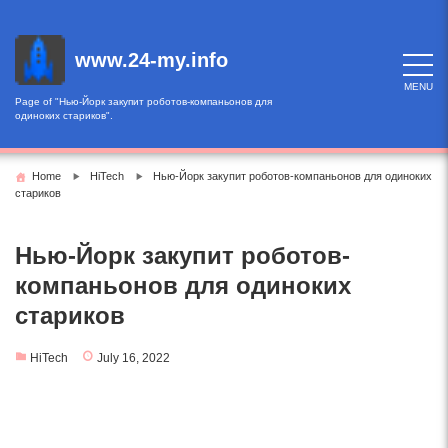
Skip
to
content
www.24-my.info
MENU
Page of "Нью-Йорк закупит роботов-компаньонов для
одиноких стариков".
Home
HiTech
Нью-Йорк закупит роботов-компаньонов для одиноких
стариков
Нью-Йорк закупит роботов-
компаньонов для одиноких
стариков
HiTech
July 16, 2022