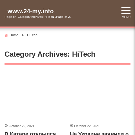
Skip
to
www.24-my.info
content
Page of "Category Archives: HiTech".Page of 2.
MENU
Home
HiTech
Category Archives: HiTech
October 22, 2021
October 22, 2021
В Катаре открылся
На Украине заявили о